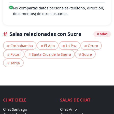
No compartas datos personales (teléfono, dirección,
documentos) de otros usuarios.
Salas relacionadas con Sucre
8 salas
Cochabamba
El Alto
La Paz
Oruro
Potosí
Santa Cruz de la Sierra
Sucre
Tarija
CHAT CHILE
SALAS DE CHAT
Chat Santiago
Chat Amor