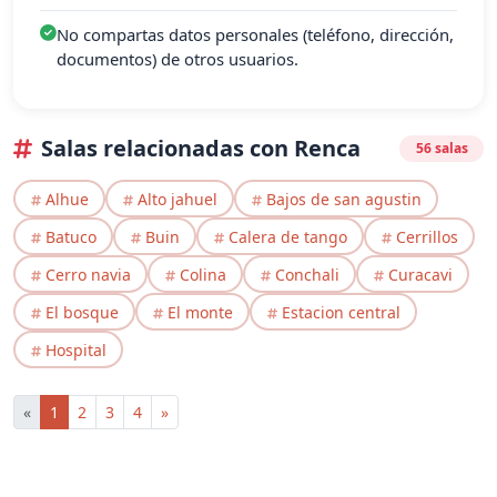
No compartas datos personales (teléfono, dirección,
documentos) de otros usuarios.
Salas relacionadas con Renca
56 salas
Alhue
Alto jahuel
Bajos de san agustin
Batuco
Buin
Calera de tango
Cerrillos
Cerro navia
Colina
Conchali
Curacavi
El bosque
El monte
Estacion central
Hospital
«
1
2
3
4
»