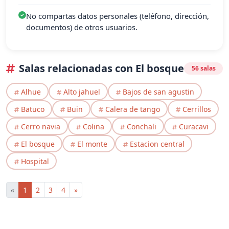
No compartas datos personales (teléfono, dirección,
documentos) de otros usuarios.
Salas relacionadas con El bosque
56 salas
Alhue
Alto jahuel
Bajos de san agustin
Batuco
Buin
Calera de tango
Cerrillos
Cerro navia
Colina
Conchali
Curacavi
El bosque
El monte
Estacion central
Hospital
«
1
2
3
4
»