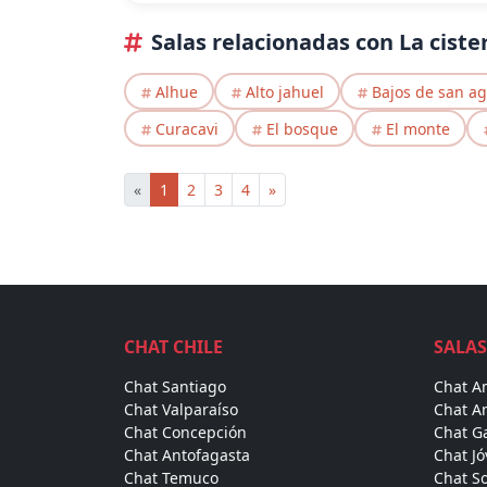
Salas relacionadas con La ciste
Alhue
Alto jahuel
Bajos de san ag
Curacavi
El bosque
El monte
«
1
2
3
4
»
CHAT CHILE
SALAS
Chat Santiago
Chat A
Chat Valparaíso
Chat A
Chat Concepción
Chat Ga
Chat Antofagasta
Chat J
Chat Temuco
Chat So