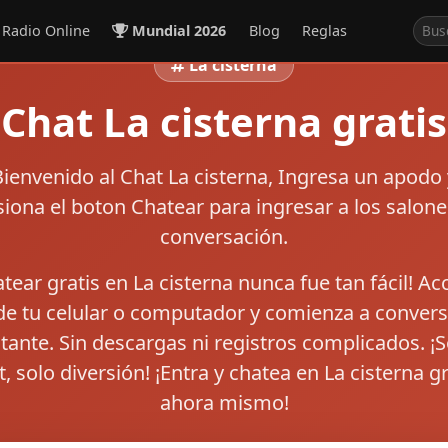
Radio Online
Mundial 2026
Blog
Reglas
La cisterna
Chat La cisterna gratis
Bienvenido al
Chat La cisterna
, Ingresa un apodo 
siona el boton
Chatear
para ingresar a los salone
conversación.
tear gratis en La cisterna nunca fue tan fácil! A
e tu celular o computador y comienza a convers
stante. Sin descargas ni registros complicados. ¡S
t, solo diversión! ¡Entra y chatea en La cisterna gr
ahora mismo!