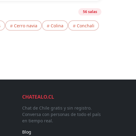
56 salas
s
Cerro navia
Colina
Conchali
CHATEALO.CL
Chat de Chile gratis y sin registro.
Conversa con personas de todo el país
en tiempo real.
Blog