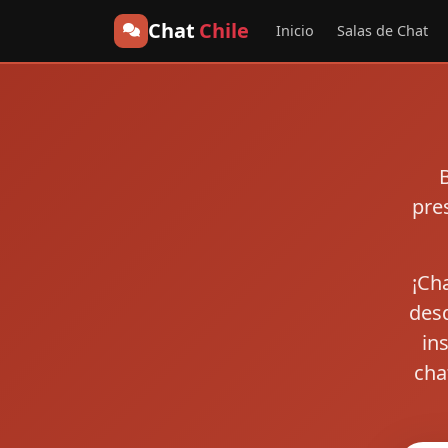
Chat
Chile
Inicio
Salas de Chat
pre
¡Cha
desd
in
cha