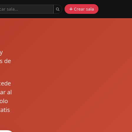
Crear sala
y
s de
ccede
ar al
olo
atis