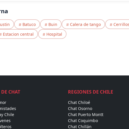
rna
ustin
Batuco
Buin
Calera de tango
Cerrillo
Estacion central
Hospital
 DE CHAT
REGIONES DE CHILE
mor
Chat Chiloé
mistades
Chat Osorno
y Chile
Chat Puerto Montt
óvenes
Chat Coquimbo
lteros
Chat Chillán