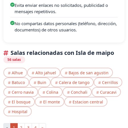
Evita enviar enlaces no solicitados, publicidad o
mensajes repetitivos.
No compartas datos personales (teléfono, dirección,
documentos) de otros usuarios.
Salas relacionadas con Isla de maipo
56 salas
Alhue
Alto jahuel
Bajos de san agustin
Batuco
Buin
Calera de tango
Cerrillos
Cerro navia
Colina
Conchali
Curacavi
El bosque
El monte
Estacion central
Hospital
«
1
2
3
4
»