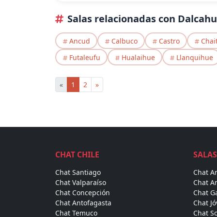
Salas relacionadas con Dalcah
Ancud
Calbuco
Castro
Chai
Futaleufu
Hualaihue
Llanquihue
«
1
2
»
CHAT CHILE
SALAS
Chat Santiago
Chat A
Chat Valparaíso
Chat A
Chat Concepción
Chat Ga
Chat Antofagasta
Chat J
Chat Temuco
Chat So