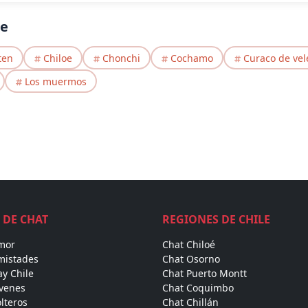
ue
ten
Chiloe
Chonchi
Cochamo
Curaco de vel
Los muermos
 DE CHAT
REGIONES DE CHILE
mor
Chat Chiloé
mistades
Chat Osorno
y Chile
Chat Puerto Montt
óvenes
Chat Coquimbo
lteros
Chat Chillán