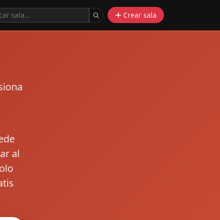
Crear sala
siona
cede
ar al
olo
atis