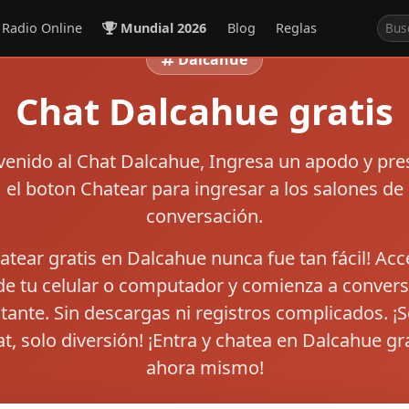
Radio Online
Mundial 2026
Blog
Reglas
Dalcahue
Chat Dalcahue gratis
venido al
Chat Dalcahue
, Ingresa un apodo y pre
el boton
Chatear
para ingresar a los salones de
conversación.
atear gratis en Dalcahue nunca fue tan fácil! Ac
e tu celular o computador y comienza a convers
stante. Sin descargas ni registros complicados. ¡S
t, solo diversión! ¡Entra y chatea en Dalcahue gr
ahora mismo!