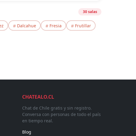
30 salas
ez
Dalcahue
Fresia
Frutillar
CHATEALO.CL
Chat de Chile gratis y sin registro.
Conversa con personas de todo el país
en tiempo real.
Blog