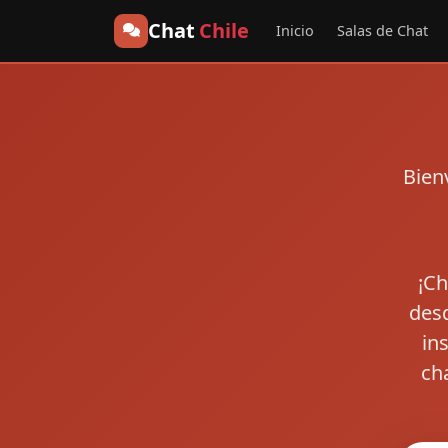
Chat
Chile
Inicio
Salas de Chat
Bien
¡Ch
desd
in
cha