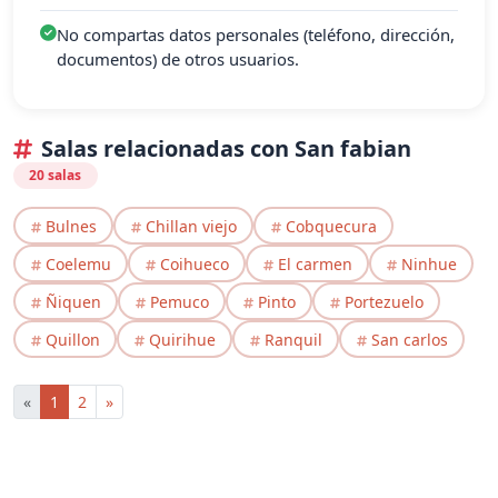
No compartas datos personales (teléfono, dirección,
documentos) de otros usuarios.
Salas relacionadas con San fabian
20 salas
Bulnes
Chillan viejo
Cobquecura
Coelemu
Coihueco
El carmen
Ninhue
Ñiquen
Pemuco
Pinto
Portezuelo
Quillon
Quirihue
Ranquil
San carlos
«
1
2
»