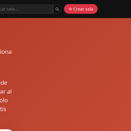
Crear sala
siona
ede
ar al
olo
tis