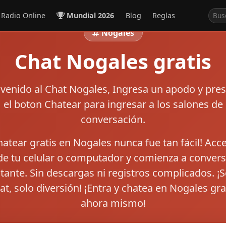
Radio Online
Mundial 2026
Blog
Reglas
Nogales
Chat Nogales gratis
venido al
Chat Nogales
, Ingresa un apodo y pre
el boton
Chatear
para ingresar a los salones de
conversación.
hatear gratis en Nogales nunca fue tan fácil! Acc
e tu celular o computador y comienza a convers
stante. Sin descargas ni registros complicados. ¡S
at, solo diversión! ¡Entra y chatea en Nogales gra
ahora mismo!