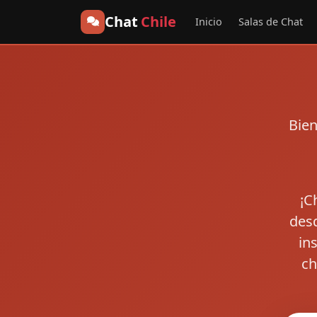
Chat
Chile
Inicio
Salas de Chat
Bien
¡C
desd
in
ch