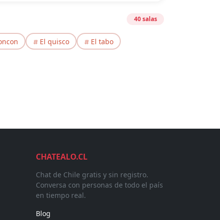
40 salas
oncon
El quisco
El tabo
CHATEALO.CL
Chat de Chile gratis y sin registro.
Conversa con personas de todo el país
en tiempo real.
Blog