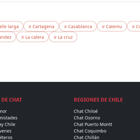
alle larga
Cartagena
Casablanca
Catemu
C
andez
La calera
La cruz
 DE CHAT
REGIONES DE CHILE
mor
Chat Chiloé
mistades
Chat Osorno
y Chile
Chat Puerto Montt
óvenes
Chat Coquimbo
lteros
Chat Chillán