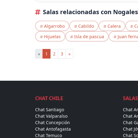
Salas relacionadas con Nogales
Algarrobo
Cabildo
Calera
C
Hijuelas
Isla de pascua
Juan fern
«
1
2
3
»
CHAT CHILE
SALAS
Chat Santiago
Chat A
Chat Valparaíso
Chat A
Chat Concepción
Chat Ga
Chat Antofagasta
Chat J
Chat Temuco
Chat So