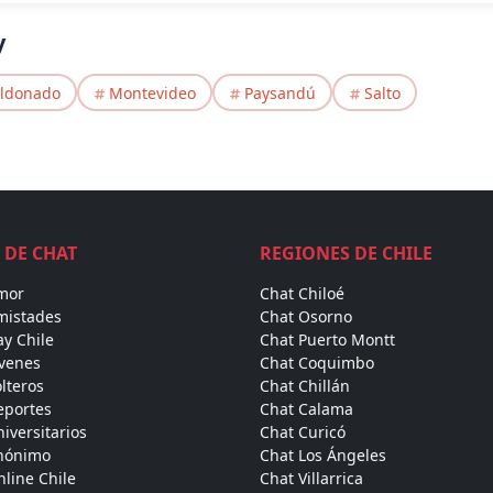
y
ldonado
Montevideo
Paysandú
Salto
 DE CHAT
REGIONES DE CHILE
mor
Chat Chiloé
mistades
Chat Osorno
y Chile
Chat Puerto Montt
óvenes
Chat Coquimbo
lteros
Chat Chillán
eportes
Chat Calama
iversitarios
Chat Curicó
nónimo
Chat Los Ángeles
line Chile
Chat Villarrica