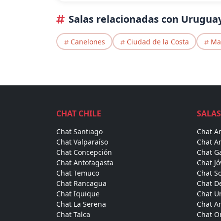
Salas relacionadas con Urugua
Canelones
Ciudad de la Costa
Ma
CHAT CHILE
SALAS
Chat Santiago
Chat A
Chat Valparaíso
Chat A
Chat Concepción
Chat Ga
Chat Antofagasta
Chat J
Chat Temuco
Chat So
Chat Rancagua
Chat D
Chat Iquique
Chat Un
Chat La Serena
Chat A
Chat Talca
Chat On