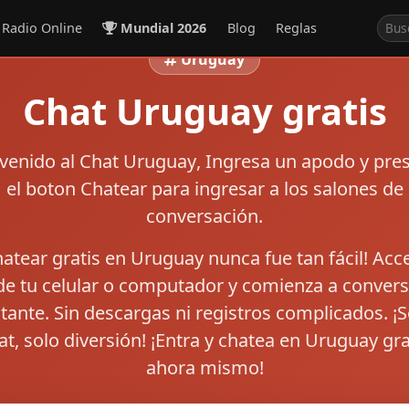
Radio Online
Mundial 2026
Blog
Reglas
Uruguay
Chat Uruguay gratis
venido al
Chat Uruguay
, Ingresa un apodo y pre
el boton
Chatear
para ingresar a los salones de
conversación.
hatear gratis en Uruguay nunca fue tan fácil! Acc
e tu celular o computador y comienza a convers
stante. Sin descargas ni registros complicados. ¡S
at, solo diversión! ¡Entra y chatea en Uruguay gra
ahora mismo!