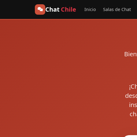
Chat
Chile
Inicio
Salas de Chat
Bien
¡C
desd
in
ch