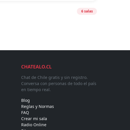
6 salas
CHATEALO.CL
Chat de Chile gratis y sin registro.
Conversa con personas de todo el país
en tiempo real.
Blog
Reglas y Normas
FAQ
Crear mi sala
Radio Online