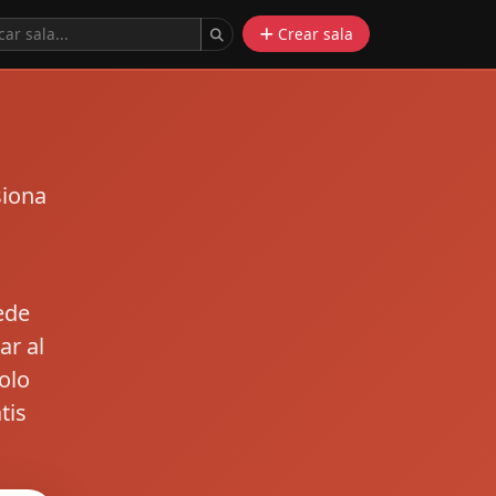
Crear sala
siona
ede
ar al
olo
tis