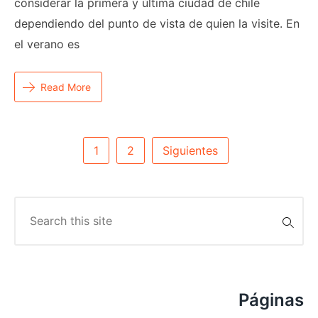
considerar la primera y última ciudad de chile
dependiendo del punto de vista de quien la visite. En
el verano es
Read More
Paginación
1
2
Siguientes
De
Entradas
Search
for:
Páginas